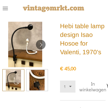
Ga
direct
naar
Hebi table lamp
de
hoofdinhoud
design Isao
Hosoe for
Valenti, 1970's
€ 45,00
In
winkelwagen