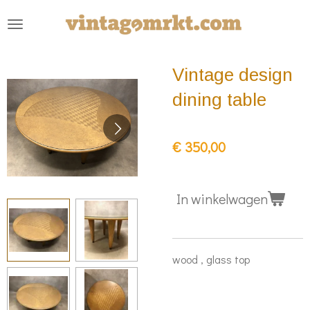
Ga
direct
naar
Vintage design
de
hoofdinhoud
dining table
€ 350,00
In winkelwagen
wood , glass top