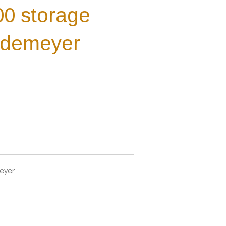
0 storage
rdemeyer
eyer