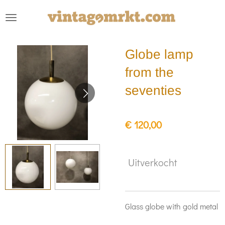
Ga
direct
naar
Globe lamp
de
hoofdinhoud
from the
seventies
€ 120,00
Uitverkocht
Glass globe with gold metal