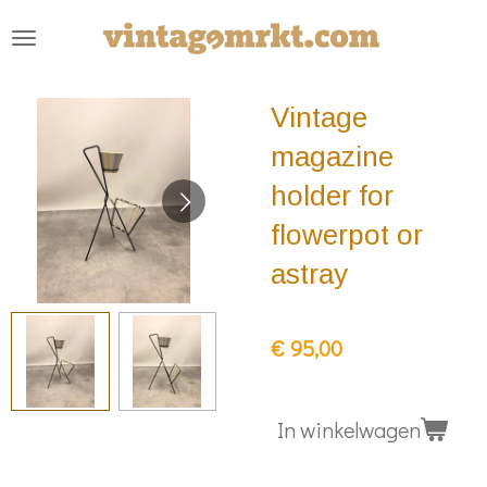
Ga
direct
naar
Vintage
de
hoofdinhoud
magazine
holder for
flowerpot or
astray
€ 95,00
In winkelwagen