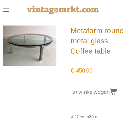
Ga
direct
naar
Metaform round
de
hoofdinhoud
metal glass
Coffee table
€ 450,00
In winkelwagen
ø110cm h36 m