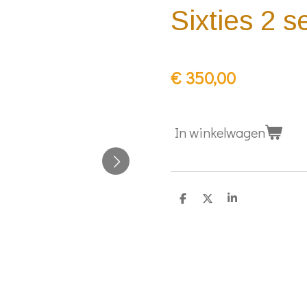
Sixties 2 s
€ 350,00
In winkelwagen
D
D
S
e
e
h
l
e
a
e
l
r
n
e