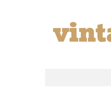
Ga
direct
naar
de
hoofdinhoud