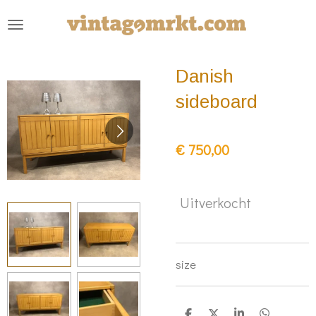
Ga
direct
naar
Danish
de
hoofdinhoud
sideboard
€ 750,00
Uitverkocht
size